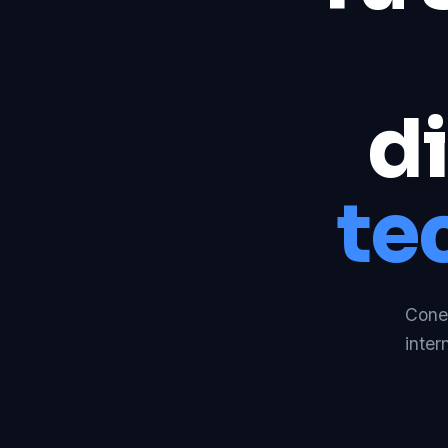
di
te
Conec
inter