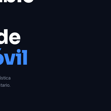
 de
vil
ística
tario.