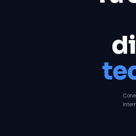
di
te
Conec
inter