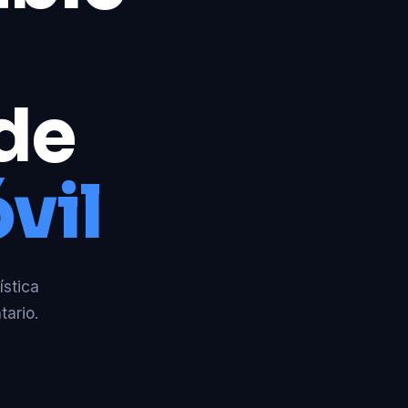
 de
vil
ística
tario.