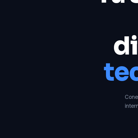
di
te
Conec
inter