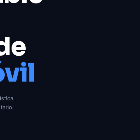
 de
vil
ística
tario.