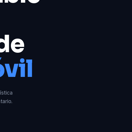
 de
vil
ística
tario.