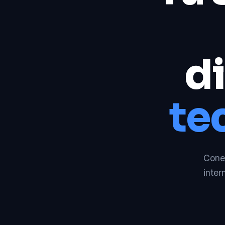
di
te
Conec
inter