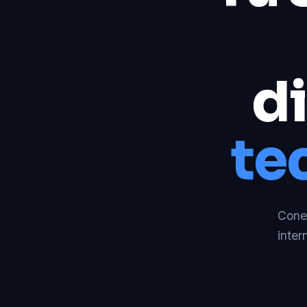
di
te
Conec
inter