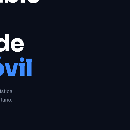
 de
vil
ística
tario.