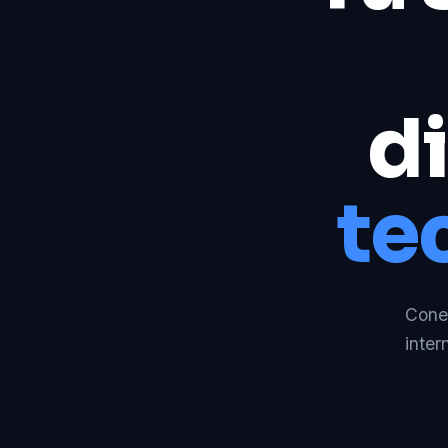
di
te
Conec
inter