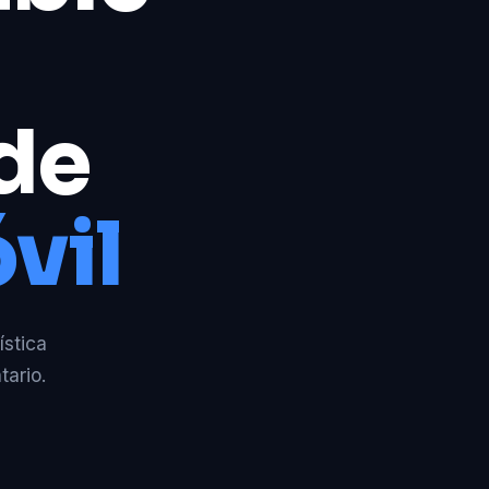
 de
vil
ística
tario.