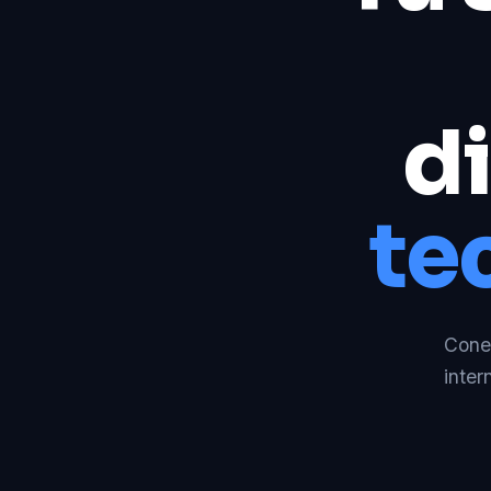
di
te
Conec
inter