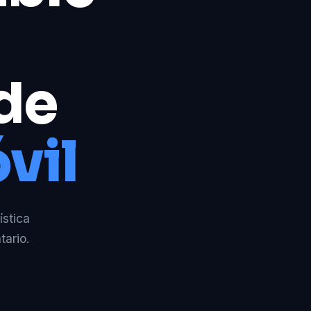
 de
vil
ística
tario.