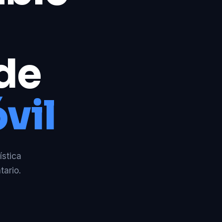
 de
vil
ística
tario.