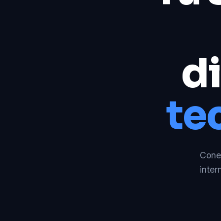
di
te
Conec
inter