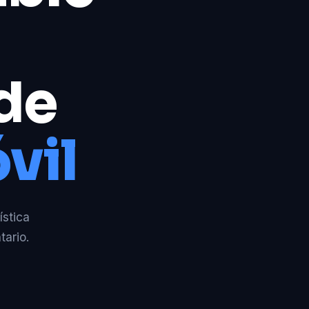
 de
vil
ística
tario.