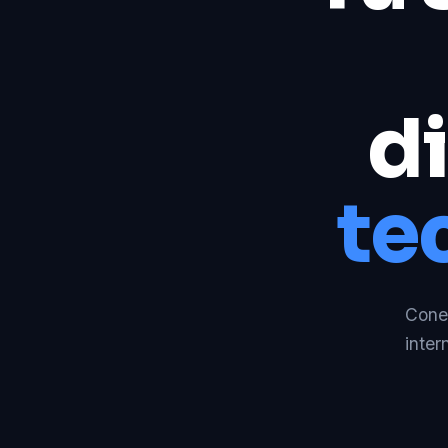
di
te
Conec
inter