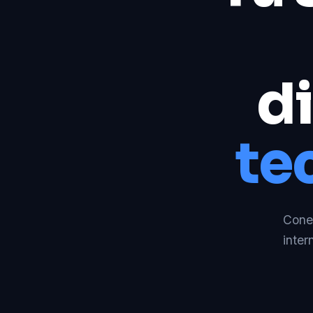
di
te
Conec
inter