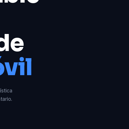
 de
vil
ística
tario.