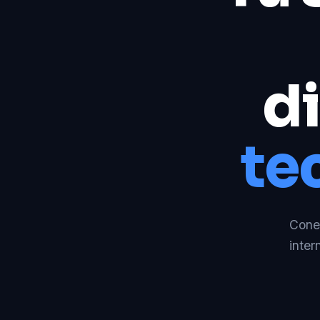
di
te
Conec
inter