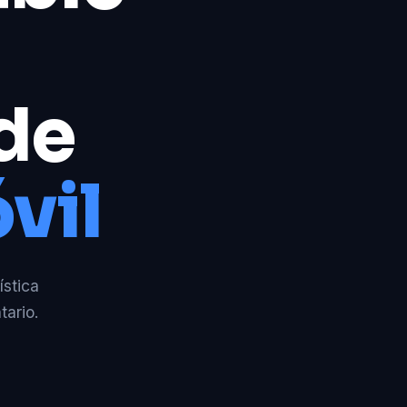
 de
vil
ística
tario.