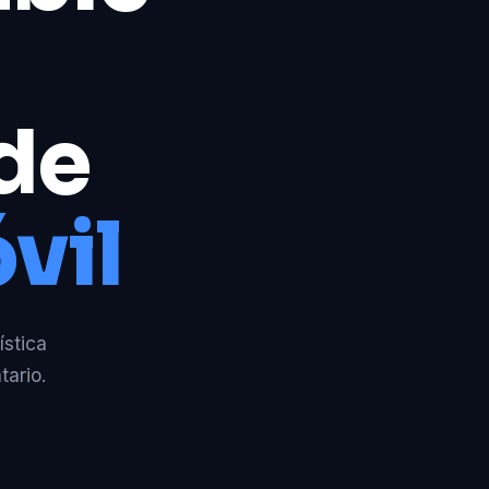
 de
vil
ística
tario.