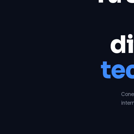
di
te
Conec
inter