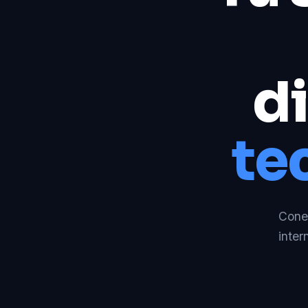
di
te
Conec
inter