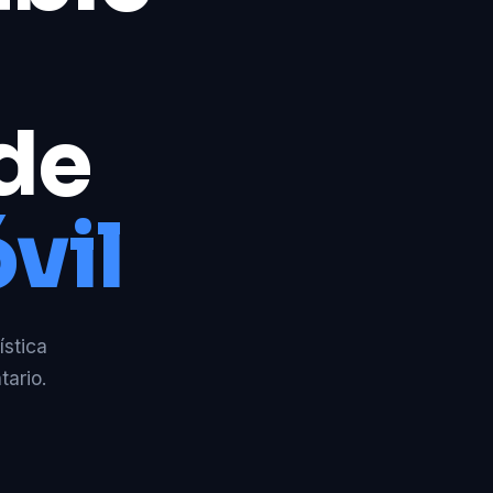
 de
vil
ística
tario.