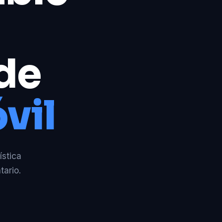
 de
vil
ística
tario.