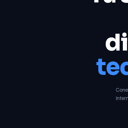
di
te
Conec
inter