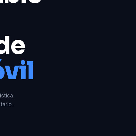
 de
vil
ística
tario.