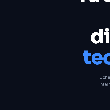
di
te
Conec
inter