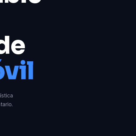
 de
vil
ística
tario.