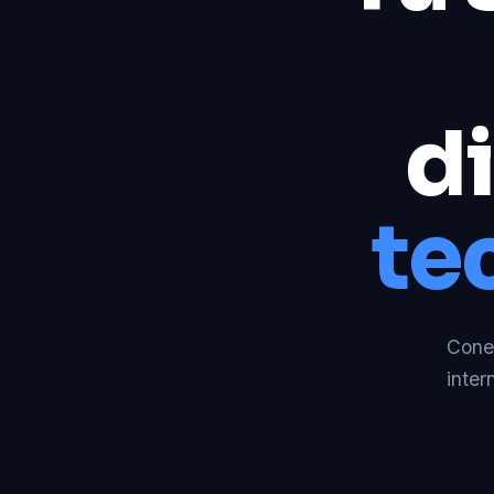
di
te
Conec
inter