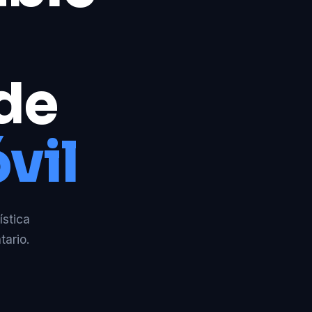
 de
vil
ística
tario.