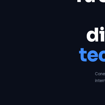
di
te
Conec
inter