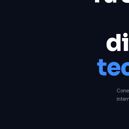
di
te
Conec
inter