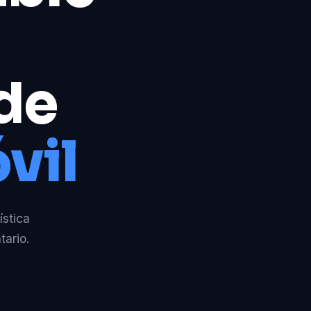
 de
vil
ística
tario.