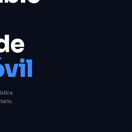
 de
vil
ística
tario.