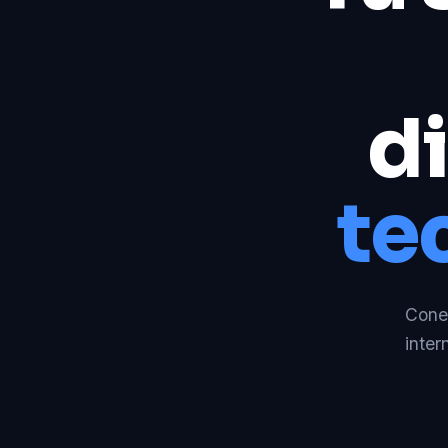
di
te
Conec
inter