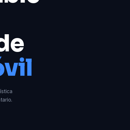
 de
vil
ística
tario.