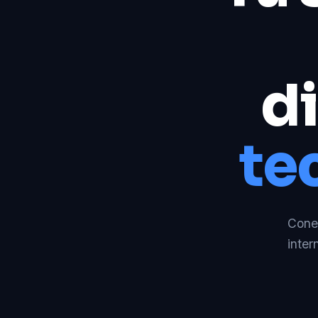
di
te
Conec
inter