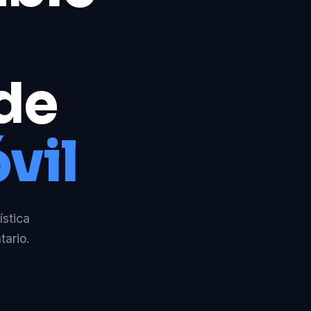
 de
vil
ística
tario.