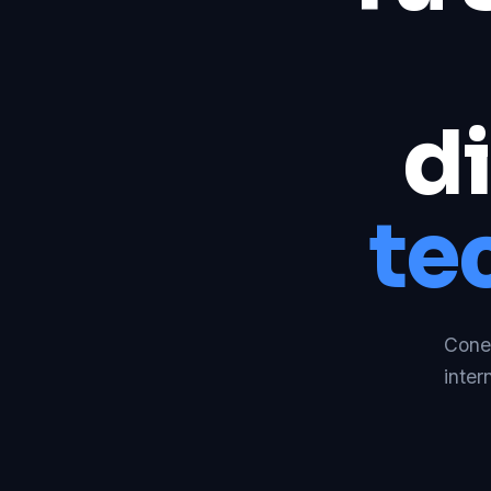
di
te
Conec
inter