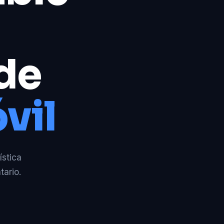
 de
vil
ística
tario.