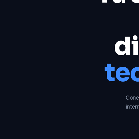
di
te
Conec
inter