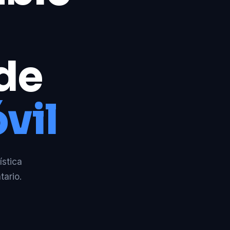
 de
vil
ística
tario.