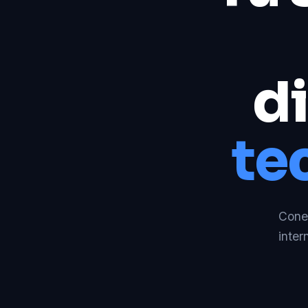
di
te
Conec
inter