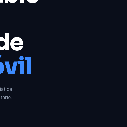
 de
vil
ística
tario.