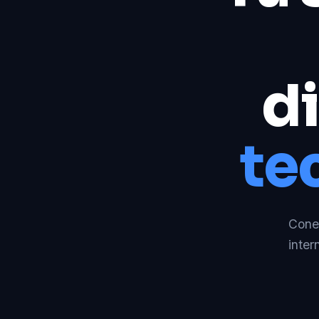
di
te
Conec
inter