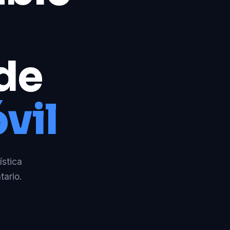
 de
vil
ística
tario.