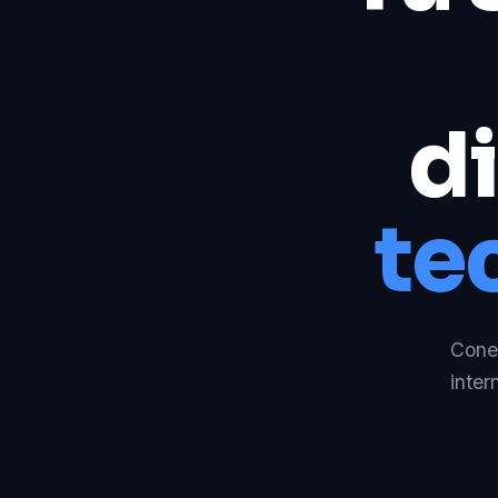
di
te
Conec
inter